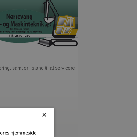
g, samt er i stand til at servicere
×
 vores hjemmeside