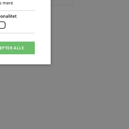
s mere
ntonummer: 9349 - 2310131183
onalitet
EPTER ALLE
ontoadministration.
P-sproget. Dette er
olde variabler for
enereret nummer,
tedet, men et godt