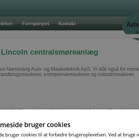
delser
Forespørgsel
Kontakt
 Lincoln centralsmøreanlæg
Nørrevang Auto- og Maskinteknik ApS. Vi står også for monterin
landbrugsmaskiner, entreprenørmaskiner og industrimaskiner.
Mail
eller ring +45 28101260 for et tilbud
meside bruger cookies
ger til fornuftige priser
 bruger cookies til at forbedre brugeroplevelsen. Ved at bruge