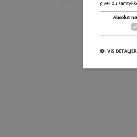
giver du samtykke
erik@norrevangam.dk • Tlf.:
Absolut n
VIS DETALJER
Absolut nødvendige c
Hjemmesiden kan ikke
Navn
PHPSESSID