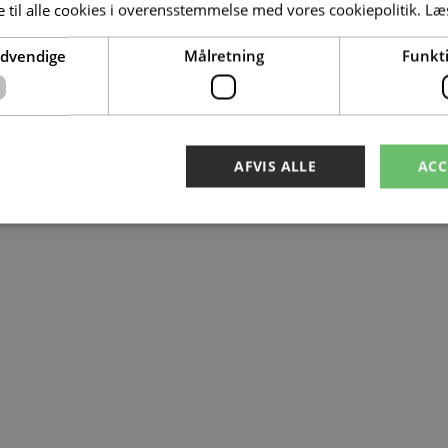
 til alle cookies i overensstemmelse med vores cookiepolitik.
Læ
 +45 28 10 12 60 • Mjels Brovej 131, 9530 Støvring • CVR: 26647045 • Ko
ødvendige
Målretning
Funkti
AFVIS ALLE
ACC
Absolut nødvendige
Målretning
Funktionalitet
ookies muliggør hjemmesidens grundlæggende funktionalitet såsom brugerlogin og k
 bruges korrekt uden de absolut nødvendige cookies.
Udbyder
/
Udløbsdato
Beskrivelse
Domæne
Session
Cookie genereret af applikationer baseret på PH
PHP.net
en generel identifikator, der bruges til at opreth
norrevangam.dk
brugersessioner. Det er normalt et tilfældigt g
hvordan det bruges kan være specifikt for webs