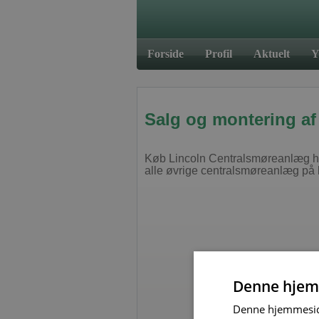
Forside
Profil
Aktuelt
Y
Salg og montering af
Køb Lincoln Centralsmøreanlæg hos 
alle øvrige centralsmøreanlæg på 
Denne hjem
Fornuftige løsnin
Denne hjemmeside